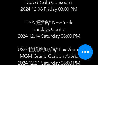
Coco-Cola Coliseum
2024.12.06
Friday 08:00 PM
USA ​
紐約站 New York
Barclays Center
2024.12.14
Saturday 08:00 PM
USA 拉斯維加斯站 Las Vegas
MGM Grand Garden Arena
2024.12.21
Saturday 08:00 PM
🎫官方售票網站:
USA 美東站
CANADA 多倫多站
※環球娛樂&YCE.保留演出變動與加場
權益，敬請見諒。
#李宗盛 #世界巡演 #多倫多演唱會 #音
樂經典 #華語音樂 #演唱會預告