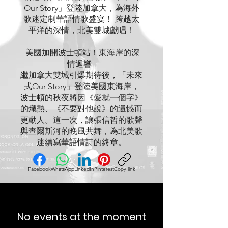
Our Story」登陸加拿大，為海外
歌迷定制華語情歌盛宴！ 跨越太
平洋的深情，北美雙城獻唱！
美國加開波士頓站！東海岸的深
情迴響
繼加拿大雙城引爆期待後，「未來
式Our Story」登陸美國東海岸，
波士頓的秋夜將因《愛就一個字》
的熾熱、《不要對他說》的遺憾而
更動人。這一次，讓張信哲的歌聲
與查爾斯河的晚風共舞，為北美歌
迷續寫華語情詩的終章。
Facebook
WhatsApp
LinkedIn
Pinterest
Copy link
No events at the moment