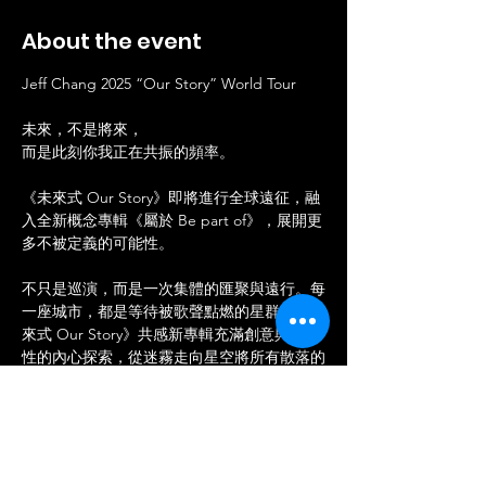
About the event
Jeff Chang 2025 “Our Story” World Tour
未來，不是將來，
而是此刻你我正在共振的頻率。
《未來式 Our Story》即將進行全球遠征，融
入全新概念專輯《屬於 Be part of》，展開更
多不被定義的可能性。
不只是巡演，而是一次集體的匯聚與遠行。每
一座城市，都是等待被歌聲點燃的星群。《未
來式 Our Story》共感新專輯充滿創意與突破
性的內心探索，從迷霧走向星空將所有散落的
心，連成同一條光譜。
這一次，不只是歌者與觀眾，而是延續經典樂
章所開啟的記憶星域之上，不斷衍生嶄新的篇
章。燈光像北極光般掃過人海，巨型螢幕翻頁